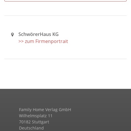
SchwörerHaus KG
>> zum Firmenportrait
Family Home Verlag GmbH
Wilhelmsplatz 11
70182 Stuttgart
Deutschland