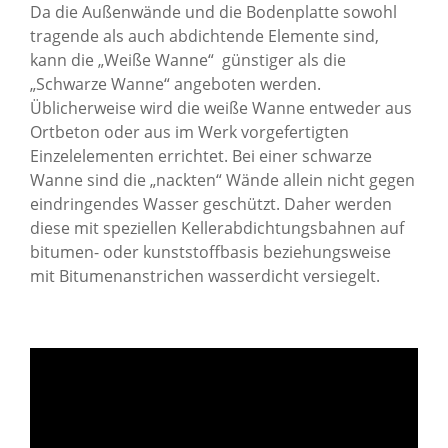
Da die Außenwände und die Bodenplatte sowohl
tragende als auch abdichtende Elemente sind,
kann die „Weiße Wanne“ günstiger als die
„Schwarze Wanne“ angeboten werden.
Üblicherweise wird die weiße Wanne entweder aus
Ortbeton oder aus im Werk vorgefertigten
Einzelelementen errichtet. Bei einer schwarze
Wanne sind die „nackten“ Wände allein nicht gegen
eindringendes Wasser geschützt. Daher werden
diese mit speziellen Kellerabdichtungsbahnen auf
bitumen- oder kunststoffbasis beziehungsweise
mit Bitumenanstrichen wasserdicht versiegelt.