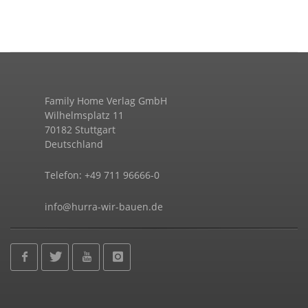
Family Home Verlag GmbH
Wilhelmsplatz 11
70182 Stuttgart
Deutschland
Telefon: +49 711 96666-0
info@hurra-wir-bauen.de