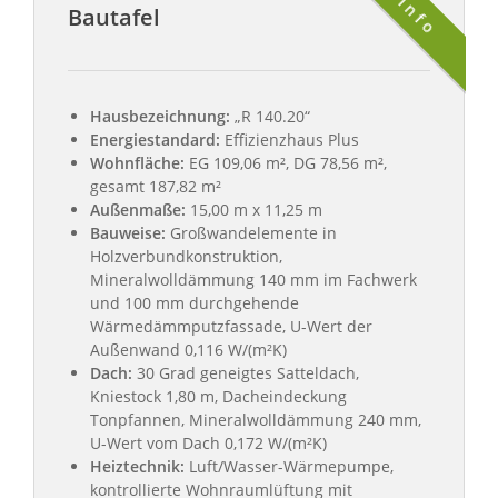
Info
Bautafel
Hausbezeichnung:
„R 140.20“
Energiestandard:
Effizienzhaus Plus
Wohnfläche:
EG 109,06 m², DG 78,56 m²,
gesamt 187,82 m²
Außenmaße:
15,00 m x 11,25 m
Bauweise:
Großwandelemente in
Holzverbundkonstruktion,
Mineralwolldämmung 140 mm im Fachwerk
und 100 mm durchgehende
Wärmedämmputzfassade, U-Wert der
Außenwand 0,116 W/(m²K)
Dach:
30 Grad geneigtes Satteldach,
Kniestock 1,80 m, Dacheindeckung
Tonpfannen, Mineralwolldämmung 240 mm,
U-Wert vom Dach 0,172 W/(m²K)
Heiztechnik:
Luft/Wasser-Wärmepumpe,
kontrollierte Wohnraumlüftung mit