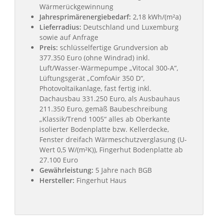
Wärmerückgewinnung
Jahresprimärenergiebedarf:
2,18 kWh/(m²a)
Lieferradius:
Deutschland und Luxemburg
sowie auf Anfrage
Preis:
schlüsselfertige Grundversion ab
377.350 Euro (ohne Windrad) inkl.
Luft/Wasser-Wärmepumpe „Vitocal 300-A“,
Lüftungsgerät „ComfoAir 350 D“,
Photovoltaikanlage, fast fertig inkl.
Dachausbau 331.250 Euro, als Ausbauhaus
211.350 Euro, gemäß Baubeschreibung
„Klassik/Trend 1005“ alles ab Oberkante
isolierter Bodenplatte bzw. Kellerdecke,
Fenster dreifach Wärmeschutzverglasung (U-
Wert 0,5 W/(m²K)), Fingerhut Bodenplatte ab
27.100 Euro
Gewährleistung:
5 Jahre nach BGB
Hersteller:
Fingerhut Haus