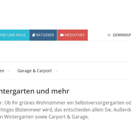
UND UMS HAUS
RATGEBER
MEDIATHEK
GEWINNSP
ten
Garage & Carport
ntergarten und mehr
tbar. Ob Ihr grünes Wohnzimmer ein Selbstversorgergarten od
chtiges Blütenmeer wird, das entscheiden allein Sie.
Außerd
en Wintergarten sowie Carport & Garage.