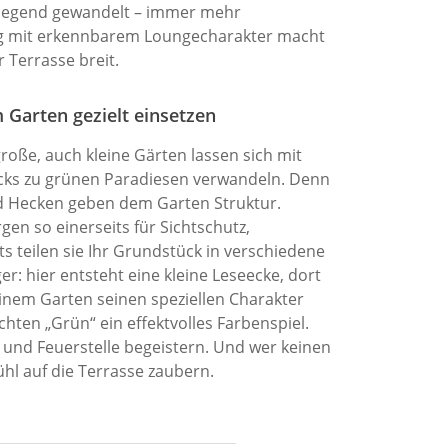
dlegend gewandelt – immer mehr
ng mit erkennbarem Loungecharakter macht
r Terrasse breit.
m Garten gezielt einsetzen
große, auch kleine Gärten lassen sich mit
icks zu grünen Paradiesen verwandeln. Denn
 Hecken geben dem Garten Struktur.
gen so einerseits für Sichtschutz,
ts teilen sie Ihr Grundstück in verschiedene
r: hier entsteht eine kleine Leseecke, dort
 einem Garten seinen speziellen Charakter
ten „Grün“ ein effektvolles Farbenspiel.
 und Feuerstelle begeistern. Und wer keinen
hl auf die Terrasse zaubern.