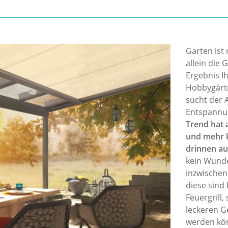
Garten ist 
allein die 
Ergebnis I
Hobbygärtn
sucht der 
Entspannun
Trend hat 
und mehr k
drinnen au
kein Wunde
inzwischen
diese sind
Feuergrill
leckeren G
werden kön