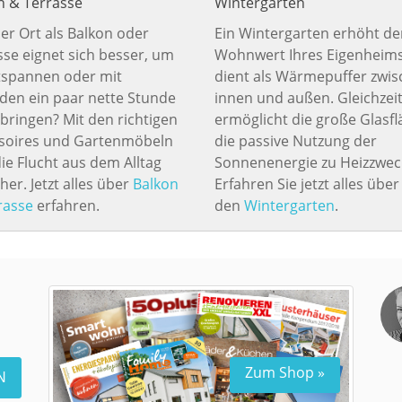
n & Terrasse
Wintergarten
er Ort als Balkon oder
Ein Wintergarten erhöht de
sse eignet sich besser, um
Wohnwert Ihres Eigenheim
tspannen oder mit
dient als Wärmepuffer zwi
den ein paar nette Stunde
innen und außen. Gleichzeit
rbringen? Mit den richtigen
ermöglicht die große Glasf
soires und Gartenmöbeln
die passive Nutzung der
ie Flucht aus dem Alltag
Sonnenenergie zu Heizzwec
her. Jetzt alles über
Balkon
Erfahren Sie jetzt alles über
rasse
erfahren.
den
Wintergarten
.
Zum Shop »
N