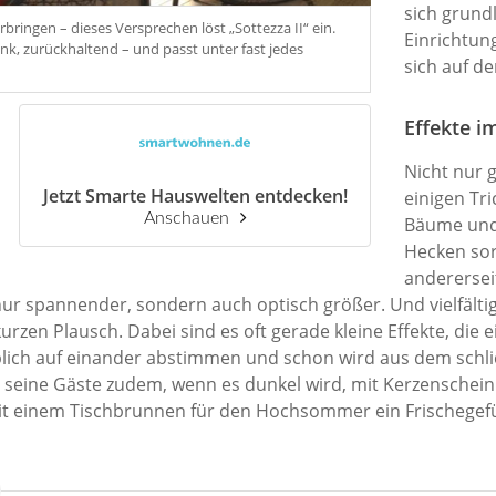
sich grun
ringen – dieses Versprechen löst „Sottezza II“ ein.
Einrichtu
nk, zurückhaltend – und passt unter fast jedes
sich auf de
Effekte i
Nicht nur 
Jetzt Smarte Hauswelten entdecken!
einigen Tr
Anschauen
Bäume und
Hecken sor
anderersei
ur spannender, sondern auch optisch größer. Und vielfältige
kurzen Plausch. Dabei sind es oft gerade kleine Effekte, die
lich auf einander abstimmen und schon wird aus dem schlich
nn seine Gäste zudem, wenn es dunkel wird, mit Kerzenschein
 mit einem Tischbrunnen für den Hochsommer ein Frischegefü