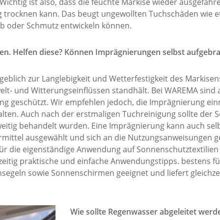
Wichtig ist also, dass die feuchte Markise wieder ausgefahre
dig trocknen kann. Das beugt ungewollten Tuchschäden wie e
ub oder Schmutz entwickeln können.
n. Helfen diese? Können Imprägnierungen selbst aufgebrac
eblich zur Langlebigkeit und Wetterfestigkeit des Markisenst
lt- und Witterungseinflüssen standhält. Bei WAREMA sind a
 geschützt. Wir empfehlen jedoch, die Imprägnierung einma
en. Auch nach der erstmaligen Tuchreinigung sollte der Sch
weitig behandelt wurden. Eine Imprägnierung kann auch se
ermittel ausgewählt und sich an die Nutzungsanweisungen g
ür die eigenständige Anwendung auf Sonnenschutztextilien
zeitig praktische und einfache Anwendungstipps. bestens f
segeln sowie Sonnenschirmen geeignet und liefert gleichzei
Wie sollte Regenwasser abgeleitet werde