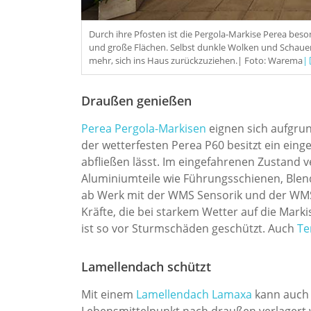
Durch ihre Pfosten ist die Pergola-Markise Perea beson
und große Flächen. Selbst dunkle Wolken und Schaue
mehr, sich ins Haus zurückzuziehen.| Foto: Warema
|
Draußen genießen
Perea Pergola-Markisen
eignen sich aufgrun
der wetterfesten Perea P60 besitzt ein einge
abfließen lässt. Im eingefahrenen Zustand 
Aluminiumteile wie Führungsschienen, Blend
ab Werk mit der WMS Sensorik und der WMS 
Kräfte, die bei starkem Wetter auf die Mark
ist so vor Sturmschäden geschützt. Auch
Te
Lamellendach schützt
Mit einem
Lamellendach Lamaxa
kann auch
Lebensmittelpunkt nach draußen verlagert w