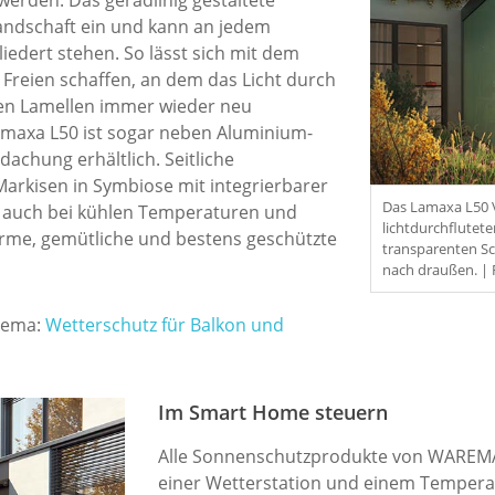
Landschaft ein und kann an jedem
iedert stehen. So lässt sich mit dem
m Freien schaffen, an dem das Licht durch
ren Lamellen immer wieder neu
Lamaxa L50 ist sogar neben Aluminium-
achung erhältlich. Seitliche
arkisen in Symbiose mit integrierbarer
Das Lamaxa L50 V
n auch bei kühlen Temperaturen und
lichtdurchflutet
arme, gemütliche und bestens geschützte
transparenten Sc
nach draußen. |
Thema:
Wetterschutz für Balkon und
Im Smart Home steuern
Alle Sonnenschutzprodukte von WAREM
einer Wetterstation und einem Tempera