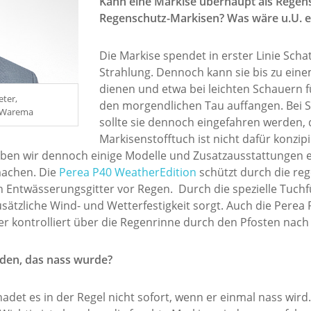
Kann eine Markise überhaupt als Regens
Regenschutz-Markisen? Was wäre u.U. e
Die Markise spendet in erster Linie Sch
Strahlung. Dennoch kann sie bis zu ein
dienen und etwa bei leichten Schauern 
ter,
den morgendlichen Tau auffangen. Bei 
: Warema
sollte sie dennoch eingefahren werden, 
Markisenstofftuch ist nicht dafür konzi
en wir dennoch einige Modelle und Zusatzausstattungen ent
machen. Die
Perea P40 WeatherEdition
schützt durch die rege
Entwässerungsgitter vor Regen. Durch die spezielle Tuchfü
ätzliche Wind- und Wetterfestigkeit sorgt. Auch die Perea P
ser kontrolliert über die Regenrinne durch den Pfosten nac
den, das nass wurde?
adet es in der Regel nicht sofort, wenn er einmal nass wir