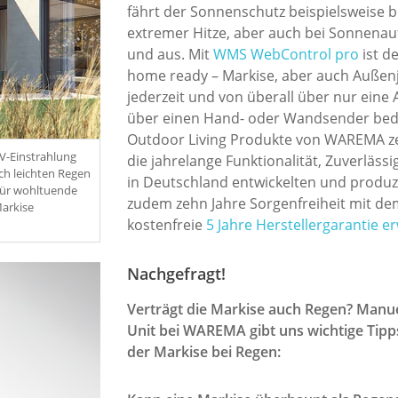
fährt der Sonnenschutz beispielsweise 
extremer Hitze, aber auch bei Sonnena
und aus. Mit
WMS WebControl pro
ist d
home ready – Markise, aber auch Außenj
jederzeit und von überall über nur ein
über einen Hand- oder Wandsender bed
Outdoor Living Produkte von WAREMA zei
UV-Einstrahlung
die jahrelange Funktionalität, Zuverläss
ch leichten Regen
in Deutschland entwickelten und produz
 für wohltuende
zudem zehn Jahre Sorgenfreiheit mit de
arkise
kostenfreie
5 Jahre Herstellergarantie er
Nachgefragt!
Verträgt die Markise auch Regen? Manuel
Unit bei WAREMA gibt uns wichtige Tip
der Markise bei Regen: