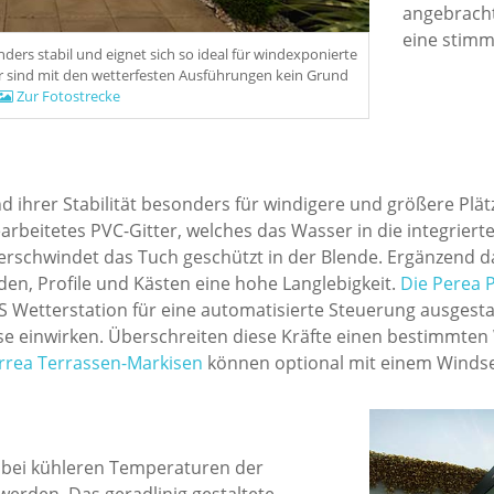
angebracht
eine stimm
ders stabil und eignet sich so ideal für windexponierte
r sind mit den wetterfesten Ausführungen kein Grund
Zur Fotostrecke
d ihrer Stabilität besonders für windigere und größere Plä
arbeitetes PVC-Gitter, welches das Wasser in die integriert
verschwindet das Tuch geschützt in der Blende. Ergänzend 
en, Profile und Kästen eine hohe Langlebigkeit.
Die Perea 
Wetterstation für eine automatisierte Steuerung ausgesta
ise einwirken. Überschreiten diese Kräfte einen bestimmten
rrea Terrassen-Markisen
können optional mit einem Windse
 bei kühleren Temperaturen der
erden. Das geradlinig gestaltete