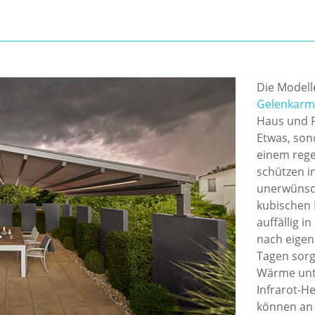
Die Modell
Gelenkarm-
Haus und F
Etwas, son
einem rege
schützen i
unerwünsch
kubischen 
auffällig i
nach eigen
Tagen sorg
Wärme unte
Infrarot-H
können an 