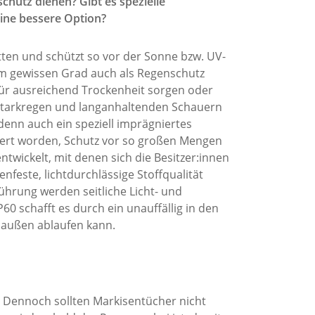
chutz dienen? Gibt es spezielle
ine bessere Option?
atten und schützt so vor der Sonne bzw. UV-
em gewissen Grad auch als Regenschutz
für ausreichend Trockenheit sorgen oder
Starkregen und langanhaltenden Schauern
denn auch ein speziell imprägniertes
piert worden, Schutz vor so großen Mengen
wickelt, mit denen sich die Besitzer:innen
nfeste, lichtdurchlässige Stoffqualität
hrung werden seitliche Licht- und
60 schafft es durch ein unauffällig in den
h außen ablaufen kann.
d. Dennoch sollten Markisentücher nicht