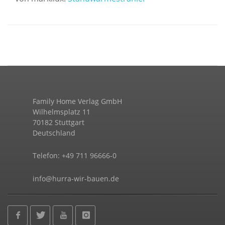
Family Home Verlag GmbH
Wilhelmsplatz 11
70182 Stuttgart
Deutschland
Telefon: +49 711 96666-0
info@hurra-wir-bauen.de