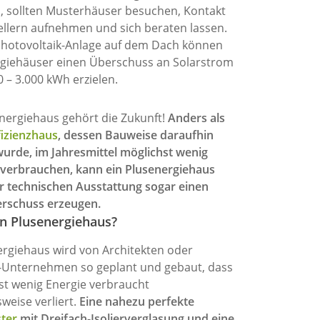
 sollten Musterhäuser besuchen, Kontakt
ellern aufnehmen und sich beraten lassen.
Photovoltaik-Anlage auf dem Dach können
giehäuser einen Überschuss an Solarstrom
0 – 3.000 kWh erzielen.
ergiehaus gehört die Zukunft!
Anders als
fizienzhaus
, dessen Bauweise daraufhin
wurde, im Jahresmittel möglichst wenig
 verbrauchen, kann ein Plusenergiehaus
r technischen Ausstattung sogar einen
rschuss erzeugen.
in Plusenergiehaus?
ergiehaus wird von Architekten oder
-Unternehmen so geplant und gebaut, dass
st wenig Energie verbraucht
weise verliert.
Eine nahezu perfekte
ter
mit Dreifach-Isolierverglasung und eine