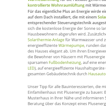
kontrollierte Wohnraumlüftung
mit Wärmerü
Für das eigentliche Plus an Energie wirde e
auf dem Dach installiert, die mit einem
Sola
entsprechender Steuerungstechnik ausgestat
sich die kostenlose Energie der Sonne so la
Hausbewohnern abgerufen wird. Zusätzliche
Solarthermie-Anlage
für Warmwasser und zu
energieeffiziente
Wärmepumpe
, runden da
des Hauses elegant ab. Um ihren Energiever
die Bewohner von Häusern mit Plusenergie 
sparsamen
Fußbodenheizung
, auf eine en
LED
), auf energieeffiziente Haushaltsgeräte
gesamten Gebäudetechnik durch
Hausauto
Unser Tipp für alle Bauinteressierten, die 
Einfamilienhaus mit Plusenergie zu bauen: 
Musterhaus in Ihrer Nähe und informieren S
Beratung über das Konzept eines Plusenerg