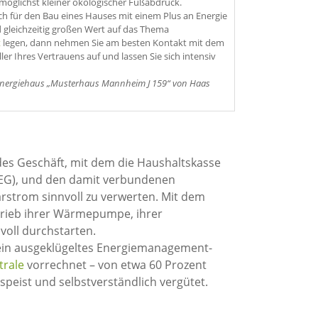
möglichst kleiner ökologischer Fußabdruck.
ch für den Bau eines Hauses mit einem Plus an Energie
d gleichzeitig großen Wert auf das Thema
t
legen, dann nehmen Sie am besten Kontakt mit dem
ler Ihres Vertrauens auf und lassen Sie sich intensiv
senergiehaus „Musterhaus Mannheim J 159“ von Haas
ndes Geschäft, mit dem die Haushaltskasse
EEG), und den damit verbundenen
larstrom sinnvoll zu verwerten. Mit dem
trieb ihrer Wärmepumpe, ihrer
voll durchstarten.
 ein ausgeklügeltes Energiemanagement-
trale
vorrechnet – von etwa 60 Prozent
espeist und selbstverständlich vergütet.