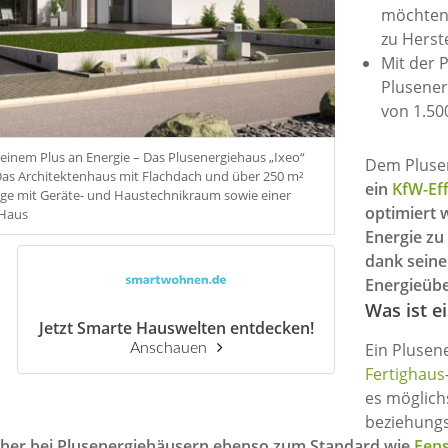
möchten,
zu Herst
Mit der 
Plusener
von 1.50
einem Plus an Energie – Das Plusenergiehaus „Ixeo“
Dem Plusen
Das Architektenhaus mit Flachdach und über 250 m²
ein
KfW-Ef
rage mit Geräte- und Haustechnikraum sowie einer
optimiert 
-Haus
Energie zu
dank seine
Energieübe
Was ist e
Jetzt Smarte Hauswelten entdecken!
Ein Plusen
Anschauen
Fertighaus
es möglich
beziehungs
aher bei Plusenergiehäusern ebenso zum Standard wie
Fens