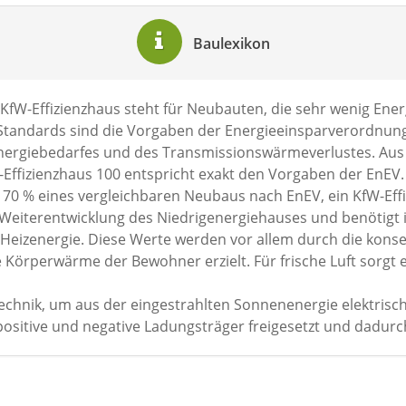
Baulexikon
KfW-Effizienzhaus steht für Neubauten, die sehr wenig Ene
Standards sind die Vorgaben der Energieeinsparverordnung
nergiebedarfes und des Transmissionswärmeverlustes. Aus 
Effizienzhaus 100 entspricht exakt den Vorgaben der EnEV. 
70 % eines vergleichbaren Neubaus nach EnEV, ein KfW-Effi
 Weiterentwicklung des Niedrigenergiehauses und benötigt 
 Heizenergie. Diese Werte werden vor allem durch die kons
Körperwärme der Bewohner erzielt. Für frische Luft sorgt 
Technik, um aus der eingestrahlten Sonnenenergie elektrisc
positive und negative Ladungsträger freigesetzt und dadurc