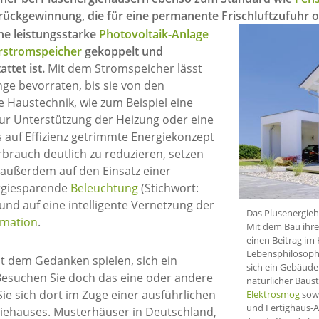
ckgewinnung, die für eine permanente Frischluftzufuhr 
ine leistungsstarke
Photovoltaik-Anlage
rstromspeicher
gekoppelt und
tet ist.
Mit dem Stromspeicher lässt
nge bevorraten, bis sie von den
 Haustechnik, wie zum Beispiel eine
r Unterstützung der Heizung oder eine
s auf Effizienz getrimmte Energiekonzept
brauch deutlich zu reduzieren, setzen
außerdem auf den Einsatz einer
ergiesparende
Beleuchtung
(Stichwort:
 und auf eine intelligente Vernetzung der
Das Plusenergieh
mation
.
Mit dem Bau ihre
einen Beitrag im
Lebensphilosophi
mit dem Gedanken spielen, sich ein
sich ein Gebäude
Besuchen Sie doch das eine oder andere
natürlicher Baust
ie sich dort im Zuge einer ausführlichen
Elektrosmog
sowi
und Fertighaus-A
iehauses. Musterhäuser in Deutschland,