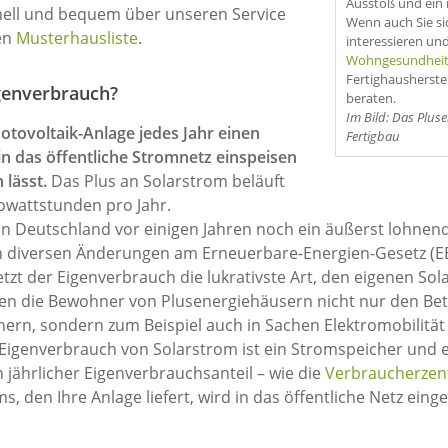
Ausstoß und ein 
nell und bequem über unseren Service
Wenn auch Sie si
en
Musterhausliste
.
interessieren un
Wohngesundhei
Fertighausherstel
genverbrauch?
beraten.
Im Bild: Das Plu
otovoltaik-Anlage jedes Jahr einen
Fertigbau
n das öffentliche Stromnetz einspeisen
 lässt.
Das Plus an Solarstrom beläuft
ilowattstunden pro Jahr.
r in Deutschland vor einigen Jahren noch ein äußerst lohne
ach diversen Änderungen am Erneuerbare-Energien-Gesetz (
etzt der Eigenverbrauch die lukrativste Art, den eigenen So
en die Bewohner von Plusenergiehäusern nicht nur den Be
ern, sondern zum Beispiel auch in Sachen Elektromobilität 
n Eigenverbrauch von Solarstrom ist ein Stromspeicher und
 jährlicher Eigenverbrauchsanteil – wie die
Verbraucherzen
, den Ihre Anlage liefert, wird in das öffentliche Netz eing