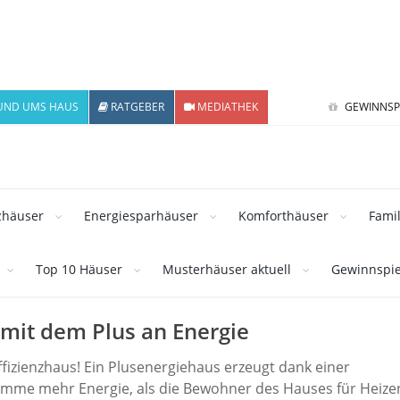
UND UMS HAUS
RATGEBER
MEDIATHEK
GEWINNSP
zhäuser
Energiesparhäuser
Komforthäuser
Fami
Top 10 Häuser
Musterhäuser aktuell
Gewinnspie
mit dem Plus an Energie
Effizienzhaus! Ein Plusenergiehaus erzeugt dank einer
umme mehr Energie, als die Bewohner des Hauses für Heizen