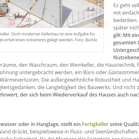
Es geht se
mit einfach
bedenken: 
später nic
 Keller. Doch moderner Kellerbau ist eine Aufgabe für
gilt: Mit e
nes erfahrenen Anbieteres gelegt werden. Foto: Bürkle
gesamten L
Untergesc
Nutzebene, 
tyräume, den Waschraum, den Weinkeller, die Haustechnik, 
ohnung untergebracht werden, ein Büro oder Gästezimmer. 
e Wärmeverlusten. Die außergewöhnliche Robustheit und Hal
keitsgedanken, die Langlebigkeit des Bauwerks. Und nicht 
 Mehrwert, der sich beim Wiederverkauf des Hauses auch na
asser oder in Hanglage, stellt ein
Fertigkeller
seine Qualit
nd drückt, beispielsweise in Fluss- und Seenlandschaften. 