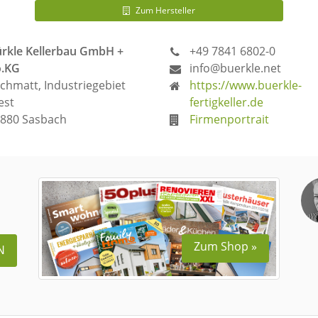
Zum Hersteller
rkle Kellerbau GmbH +
+49 7841 6802-0
o.KG
info@buerkle.net
chmatt, Industriegebiet
https://www.buerkle-
est
fertigkeller.de
880 Sasbach
Firmenportrait
Zum Shop »
N