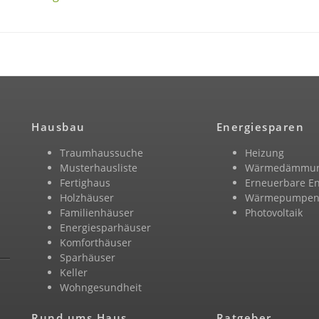
Hausbau
Energiesparen
Traumhaussuche
Heizung
Musterhausliste
Wärmedämmu
Fertighaus
Erneuerbare E
Holzhäuser
Wärmepumpe
Familienhäuser
Photovoltaik
Energiesparhäuser
Komforthäuser
Sparhäuser
Keller
Wohngesundheit
Rund ums Haus
Ratgeber