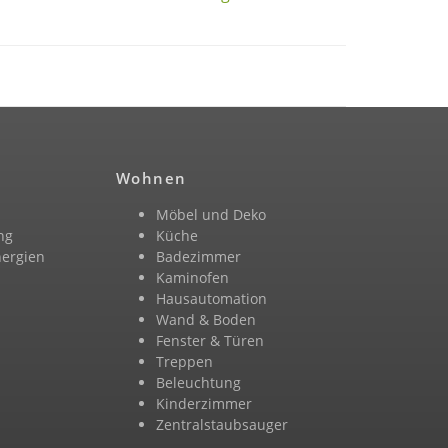
Wohnen
Möbel und Deko
ng
Küche
nergien
Badezimmer
n
Kaminofen
Hausautomation
Wand & Boden
Fenster & Türen
Treppen
Beleuchtung
Kinderzimmer
Zentralstaubsauger