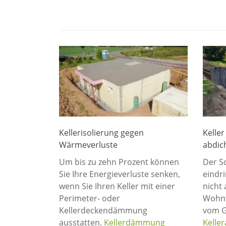
Kellerisolierung gegen
Keller
Wärmeverluste
abdic
Um bis zu zehn Prozent können
Der Sc
Sie Ihre Energieverluste senken,
eindr
wenn Sie Ihren Keller mit einer
nicht 
Perimeter- oder
Wohnw
Kellerdeckendämmung
vom G
ausstatten.
Kellerdämmung
Kelle