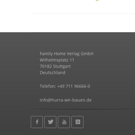
Family Home Verlag GmbH
Wilhelmsplatz 11
70182 Stuttgart
Deutschland
Telefon: +49 711 96666-0
info@hurra-wir-bauen.de