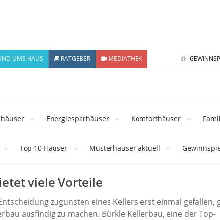
UND UMS HAUS
RATGEBER
MEDIATHEK
GEWINNSP
zhäuser
Energiesparhäuser
Komforthäuser
Fami
Top 10 Häuser
Musterhäuser aktuell
Gewinnspie
ietet viele Vorteile
e Entscheidung zugunsten eines Kellers erst einmal gefallen, 
lerbau ausfindig zu machen. Bürkle Kellerbau, eine der Top-