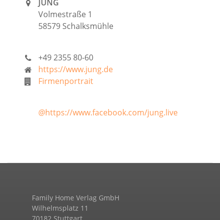
JUNG
Volmestraße 1
58579 Schalksmühle
+49 2355 80-60
https://www.jung.de
Firmenportrait
@https://www.facebook.com/jung.live
Family Home Verlag GmbH
Wilhelmsplatz 11
70182 Stuttgart