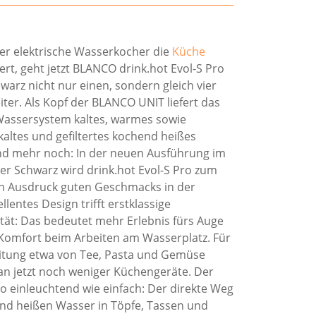
der elektrische Wasserkocher die
Küche
ert, geht jetzt BLANCO drink.hot Evol-S Pro
warz nicht nur einen, sondern gleich vier
iter. Als Kopf der BLANCO UNIT liefert das
assersystem kaltes, warmes sowie
 kaltes und gefiltertes kochend heißes
d mehr noch: In der neuen Ausführung im
ker Schwarz wird drink.hot Evol-S Pro zum
n Ausdruck guten Geschmacks in der
llentes Design trifft erstklassige
ität: Das bedeutet mehr Erlebnis fürs Auge
omfort beim Arbeiten am Wasserplatz. Für
itung etwa von Tee, Pasta und Gemüse
n jetzt noch weniger Küchengeräte. Der
so einleuchtend wie einfach: Der direkte Weg
d heißen Wasser in Töpfe, Tassen und