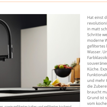
Hat einst 
revolutioni
in matt sch
Schritte we
moderne W
gefiltertes
Wasser. Un
Farbklassi
souveräne
Küche. Exze
Funktional
und mehr K
die Zubere
braucht ma
Grund ist 
vom kochen
, sowie gefiltertes kaltes und gefiltertes kochend