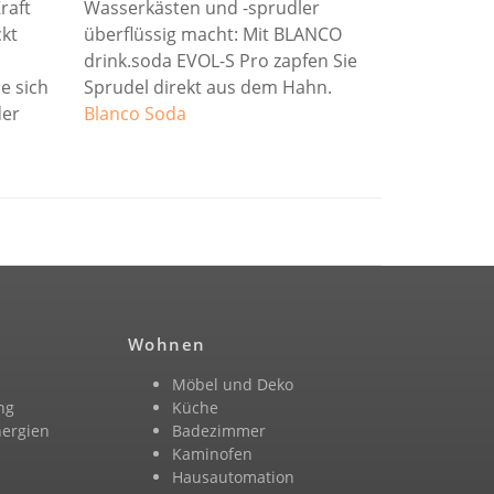
raft
Wasserkästen und -sprudler
ckt
überflüssig macht: Mit BLANCO
drink.soda EVOL-S Pro zapfen Sie
e sich
Sprudel direkt aus dem Hahn.
der
Blanco Soda
Wohnen
Möbel und Deko
ng
Küche
nergien
Badezimmer
n
Kaminofen
Hausautomation