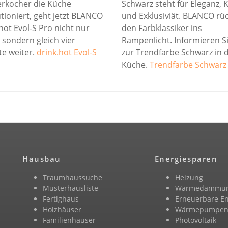
rkocher die Küche
Schwarz steht für Eleganz, K
tioniert, geht jetzt BLANCO
und Exklusiviät. BLANCO rü
hot Evol-S Pro nicht nur
den Farbklassiker ins
 sondern gleich vier
Rampenlicht. Informieren Si
te weiter.
drink.hot Evol-S
zur Trendfarbe Schwarz in 
Küche.
Trendfarbe Schwarz
Hausbau
Energiesparen
Traumhaussuche
Heizung
Musterhausliste
Wärmedämmu
Fertighaus
Erneuerbare E
Holzhäuser
Wärmepumpe
Familienhäuser
Photovoltaik