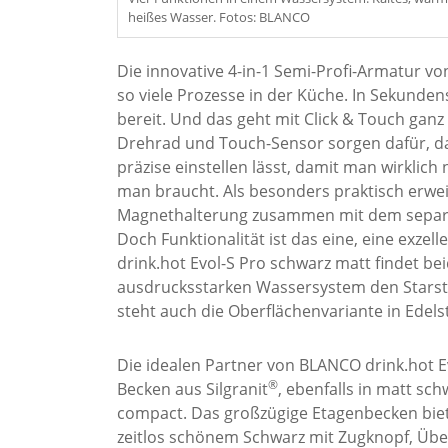
heißes Wasser. Fotos: BLANCO
Die innovative 4-in-1 Semi-Profi-Armatur v
so viele Prozesse in der Küche. In Sekunde
bereit. Und das geht mit Click & Touch ganz 
Drehrad und Touch-Sensor sorgen dafür, da
präzise einstellen lässt, damit man wirklich
man braucht. Als besonders praktisch erweis
Magnethalterung zusammen mit dem separate
Doch Funktionalität ist das eine, eine exzel
drink.hot Evol-S Pro schwarz matt findet b
ausdrucksstarken Wassersystem den Starsta
steht auch die Oberflächenvariante in Edels
Die idealen Partner von BLANCO drink.hot E
®
Becken aus Silgranit
, ebenfalls in matt sch
compact. Das großzügige Etagenbecken biet
zeitlos schönem Schwarz mit Zugknopf, Übe