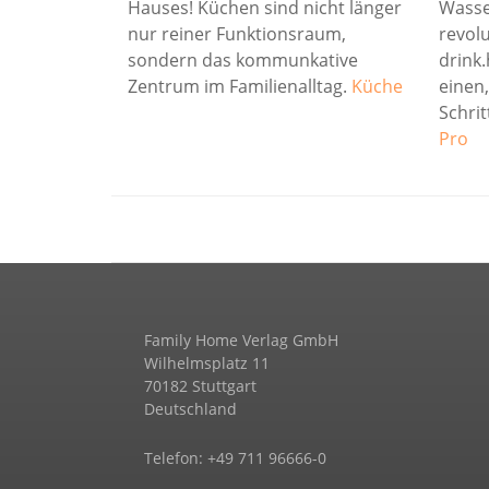
Hauses! Küchen sind nicht länger
Wasse
nur reiner Funktionsraum,
revolu
sondern das kommunkative
drink.
Zentrum im Familienalltag.
Küche
einen,
Schrit
Pro
Family Home Verlag GmbH
Wilhelmsplatz 11
70182 Stuttgart
Deutschland
Telefon: +49 711 96666-0