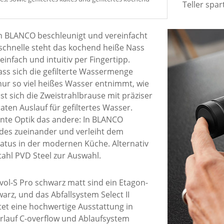
Teller spa
on BLANCO beschleunigt und vereinfacht
nschnelle steht das kochend heiße Nass
einfach und intuitiv per Fingertipp.
ss sich die gefilterte Wassermenge
 nur so viel heißes Wasser entnimmt, wie
t sich die Zweistrahlbrause mit präziser
n Auslauf für gefiltertes Wasser.
lente Optik das andere: In BLANCO
eides zueinander und verleiht dem
tus in der modernen Küche. Alternativ
tahl PVD Steel zur Auswahl.
vol-S Pro schwarz matt sind ein Etagon-
warz, und das Abfallsystem Select II
et eine hochwertige Ausstattung in
rlauf C-overflow und Ablaufsystem