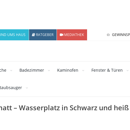
UND UMS HAUS
RATGEBER
MEDIATHEK
GEWINNSP
che
Badezimmer
Kaminofen
Fenster & Türen
staubsauger
att – Wasserplatz in Schwarz und heiß