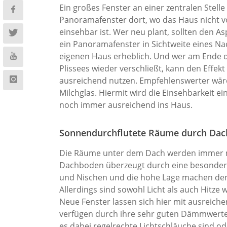
Ein großes Fenster an einer zentralen Stelle l
Panoramafenster dort, wo das Haus nicht 
einsehbar ist. Wer neu plant, sollten den 
ein Panoramafenster in Sichtweite eines N
eigenen Haus erheblich. Und wer am Ende d
Plissees wieder verschließt, kann den Effekt 
ausreichend nutzen. Empfehlenswerter wäre 
Milchglas. Hiermit wird die Einsehbarkeit 
noch immer ausreichend ins Haus.
Sonnendurchflutete Räume durch Dac
Die Räume unter dem Dach werden immer m
Dachboden überzeugt durch eine besondere 
und Nischen und die hohe Lage machen de
Allerdings sind sowohl Licht als auch Hitze w
Neue Fenster lassen sich hier mit ausreich
verfügen durch ihre sehr guten Dämmwerte 
es dabei regelrechte Lichtschläuche sind od