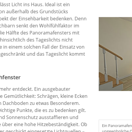
ässt Licht ins Haus. Ideal ist ein
von außerhalb des Grundstücks
Aspekt der Einsehbarkeit bedenken. Denn
achbarn senkt den Wohlfühlfaktor im
ie Hälfte des Panoramafensters mit
hinsichtlich des Tageslichts nicht
in einem solchen Fall der Einsatz von
eingeschränkt und das Tageslicht kommt
hfenster
ehr entdeckt. Ein ausgebauter
Gemütlichkeit: Schrägen, kleine Ecken
n Dachboden zu etwas Besonderem.
ichtige Punkte, die es zu bedenken gilt.
end Sonnenschutz ausstaffieren und
über eine hohe Hitzebeständigkeit. Ob
Ein Panoramafens
er geschickt eingesetzte Lichtquellen –
ungewöhnliche O