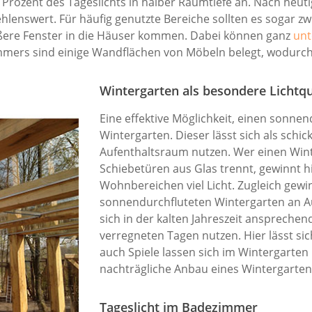
 Prozent des Tageslichts in halber Raumtiefe an. Nach heu
lenswert. Für häufig genutzte Bereiche sollten es sogar zwi
ößere Fenster in die Häuser kommen. Dabei können ganz
unt
ers sind einige Wandflächen von Möbeln belegt, wodurch s
Wintergarten als besondere Lichtqu
Eine effektive Möglichkeit, einen sonnen
Wintergarten. Dieser lässt sich als schi
Aufenthaltsraum nutzen. Wer einen Win
Schiebetüren aus Glas trennt, gewinnt 
Wohnbereichen viel Licht. Zugleich gewi
sonnendurchfluteten Wintergarten an Auf
sich in der kalten Jahreszeit ansprech
verregneten Tagen nutzen. Hier lässt s
auch Spiele lassen sich im Wintergarten
nachträgliche Anbau eines Wintergartens
Tageslicht im Badezimmer