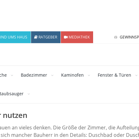
UND UMS HAUS
RATGEBER
MEDIATHEK
GEWINNSP
che
Badezimmer
Kaminofen
Fenster & Türen
staubsauger
r nutzen
uen an vieles denken. Die Größe der Zimmer, die Aufteilun
 sich mancher Bauherr in den Details: Duschbad oder Dusc