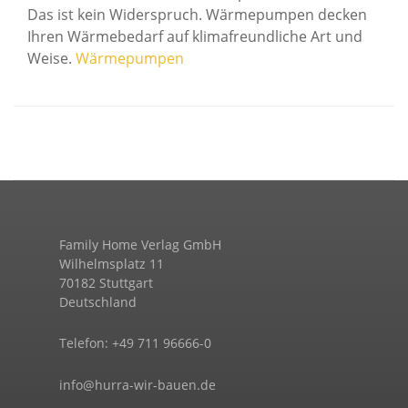
Das ist kein Widerspruch. Wärmepumpen decken
Ihren Wärmebedarf auf klimafreundliche Art und
Weise.
Wärmepumpen
Family Home Verlag GmbH
Wilhelmsplatz 11
70182 Stuttgart
Deutschland
Telefon: +49 711 96666-0
info@hurra-wir-bauen.de