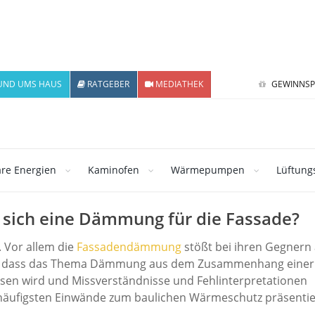
UND UMS HAUS
RATGEBER
MEDIATHEK
GEWINNSP
re Energien
Kaminofen
Wärmepumpen
Lüftung
sich eine Dämmung für die Fassade?
 Vor allem die
Fassadendämmung
stößt bei ihren Gegnern 
llen, dass das Thema Dämmung aus dem Zusammenhang einer
sen wird und Missverständnisse und Fehlinterpretationen
ie häufigsten Einwände zum baulichen Wärmeschutz präsenti