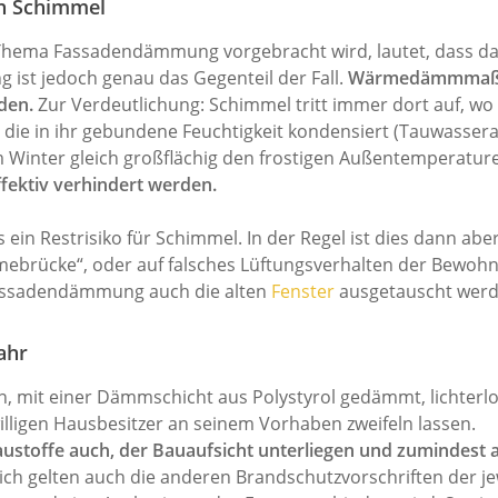
n Schimmel
im Thema Fassadendämmung vorgebracht wird, lautet, dass
 ist jedoch genau das Gegenteil der Fall.
Wärmedämmmaßnah
den.
Zur Verdeutlichung: Schimmel tritt immer dort auf, wo
nd die in ihr gebundene Feuchtigkeit kondensiert (Tauwasser
 Winter gleich großflächig den frostigen Außentemperatur
fektiv verhindert werden.
in Restrisiko für Schimmel. In der Regel ist dies dann ab
rücke“, oder auf falsches Lüftungsverhalten der Bewohner
Fassadendämmung auch die alten
Fenster
ausgetauscht werd
ahr
en, mit einer Dämmschicht aus Polystyrol gedämmt, lichterl
lligen Hausbesitzer an seinem Vorhaben zweifeln lassen.
austoffe auch, der Bauaufsicht unterliegen und zumindest 
ich gelten auch die anderen Brandschutzvorschriften der 