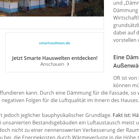
und „Dämmw
Dämmung zu
Wirtschaft
grundsätzlic
dabei auf 
vorstellen
Eine Däm
Jetzt Smarte Hauswelten entdecken!
Anschauen
Außenwä
Oft ist von
können müs
fundieren kann. Durch eine Dämmung für die Fassade, so we
negativen Folgen für die Luftqualität im Innern des Hauses
jedoch jeglicher bauphysikalischer Grundlage.
Fakt ist: 
bei unsanierten Bestandsgebäuden ein Luftaustausch meist 
jedoch nicht zu einer nennenswerten Verbesserung der Rauml
zu bei, die Energiekosten durch Wärmeverluste in die Höhe z