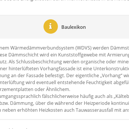
Baulexikon
einem Wärmedämmverbundsystem (WDVS) werden Dämmstoff
diese Dämmschicht wird ein Kunststoffgewebe mit Armierun
tz. Als Schlussbeschichtung werden organische oder miner
iner hinterlüfteten Vorhangfassade ist eine Unterkonstruk
ung an der Fassade befestigt. Der eigentliche „Vorhang“ w
terlüftung wird eventuell entstehende Feuchtigkeit abgefüh
serzementplatten oder Ähnlichem.
gangssprachlich fälschlicherweise häufig auch als „Kältebr
 bzw. Dämmung, über die während der Heizperiode kontin
n neben erhöhten Heizkosten auch Tauwasserausfall mit an