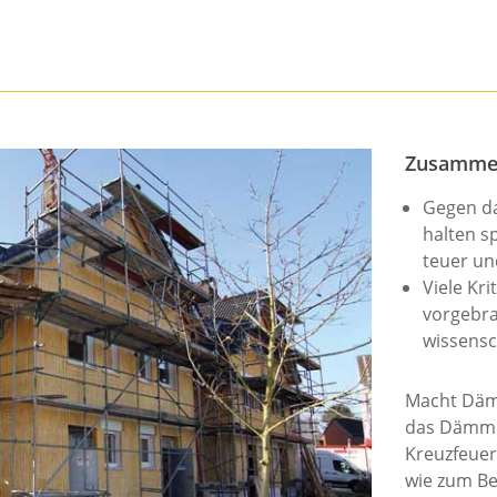
Zusamme
Gegen da
halten s
teuer und
Viele Kri
vorgebra
wissensc
Macht Däm
das Dämmen
Kreuzfeuer
wie zum Be