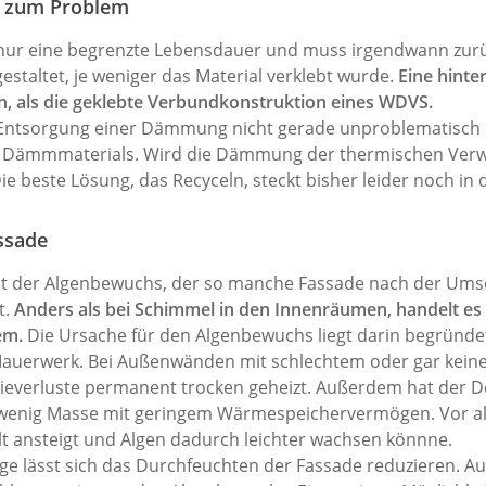
 zum Problem
ur eine begrenzte Lebensdauer und muss irgendwann zurü
estaltet, je weniger das Material verklebt wurde.
Eine hinte
n, als die geklebte Verbundkonstruktion eines WDVS.
ie Entsorgung einer Dämmung nicht gerade unproblematisch is
 Dämmmaterials. Wird die Dämmung der thermischen Verwe
e beste Lösung, das Recyceln, steckt bisher leider noch in
ssade
ist der Algenbewuchs, der so manche Fassade nach der Ums
t.
Anders als bei Schimmel in den Innenräumen, handelt es
em.
Die Ursache für den Algenbewuchs liegt darin begründ
 Mauerwerk. Bei Außenwänden mit schlechtem oder gar kein
ieverluste permanent trocken geheizt. Außerdem hat der D
nig Masse mit geringem Wärmespeichervermögen. Vor alle
lt ansteigt und Algen dadurch leichter wachsen könnne.
lässt sich das Durchfeuchten der Fassade reduzieren. Au