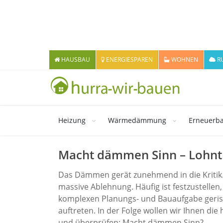
HAUSBAU
ENERGIESPAREN
WOHNEN
R
Heizung
Wärmedämmung
Erneuerba
Macht dämmen Sinn – Lohnt 
Das Dämmen gerät zunehmend in die Kritik.
massive Ablehnung. Häufig ist festzuste
komplexen Planungs- und Bauaufgabe geris
auftreten. In der Folge wollen wir Ihnen d
und überprüfen: Macht dämmen Sinn?