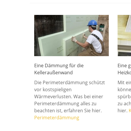
Eine Dämmung für die
Eine 
Kelleraußenwand
Heizk
Die Perimeterdämmung schützt
Mit e
vor kostspieligen
könne
Wärmeverlusten. Was bei einer
spürb
Perimeterdämmung alles zu
zu ac
beachten ist, erfahren Sie hier.
hier.
Perimeterdämmung