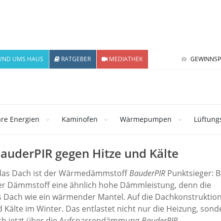
UND UMS HAUS
RATGEBER
MEDIATHEK
GEWINNSP
re Energien
Kaminofen
Wärmepumpen
Lüftung
uderPIR gegen Hitze und Kälte
 das Dach ist der Wärmedämmstoff
BauderPIR
Punktsieger: B
rer Dämmstoff eine ähnlich hohe Dämmleistung, denn die
 Dach wie ein wärmender Mantel. Auf die Dachkonstruktio
 Kälte im Winter. Das entlastet nicht nur die Heizung, sond
sich jetzt über die Aufsparrendämmung
BauderPIR
.