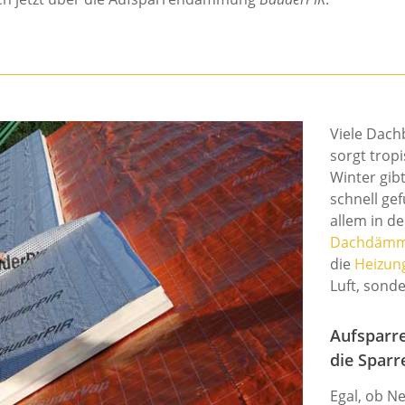
Viele Dac
sorgt trop
Winter gibt
schnell ge
allem in de
Dachdäm
die
Heizun
Luft, sond
Aufspar
die Sparr
Egal, ob N