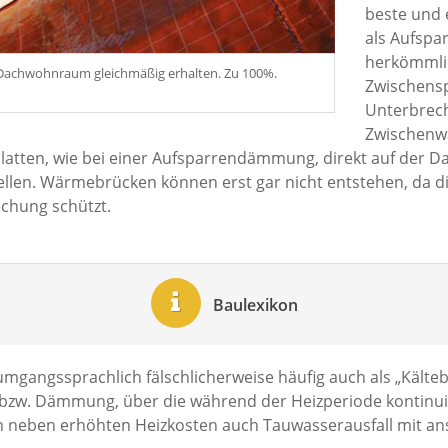
beste und 
als Aufspa
herkömmli
Dachwohnraum gleichmäßig erhalten. Zu 100%.
Zwischens
Unterbrec
Zwischenwä
n, wie bei einer Aufsparrendämmung, direkt auf der Dachk
en. Wärme­brücken können erst gar nicht entstehen, da 
chung schützt.
Baulexikon
gangssprachlich fälschlicherweise häufig auch als „Kältebr
 bzw. Dämmung, über die während der Heizperiode kontin
n neben erhöhten Heizkosten auch Tauwasserausfall mit an