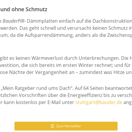
l und ohne Schmutz
ie
BauderPIR-
Dämmplatten einfach auf die Dachkonstruktio
erden. Das geht schnell und verursacht keinen Schmutz im
eiraum, da die Aufsparrendämmung, anders als die Zwisch
gibt es keinen Wärmeverlust durch Unterbrechungen. Die He
vestition, die sich bereits im ersten Winter rechnet; und 
se Nächte der Vergangenheit an – zumindest was Hitze und 
 „Mein Ratgeber rund ums Dach“. Auf 64 Seiten beantwortet
ichen Vorschriften über die Energieeffizienz bis zu vers
r kann kostenlos per E-Mail unter
stuttgart@bauder.de
ange
Zum Hersteller