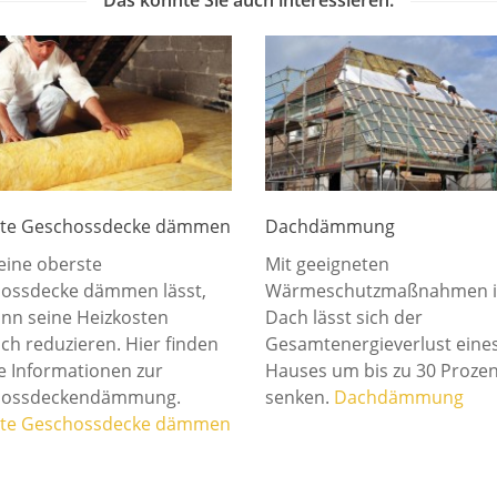
Das könnte Sie auch interessieren:
te Geschossdecke dämmen
Dachdämmung
eine oberste
Mit geeigneten
ossdecke dämmen lässt,
Wärmeschutzmaßnahmen 
ann seine Heizkosten
Dach lässt sich der
ch reduzieren. Hier finden
Gesamtenergieverlust eine
le Informationen zur
Hauses um bis zu 30 Prozen
hossdeckendämmung.
senken.
Dachdämmung
te Geschossdecke dämmen