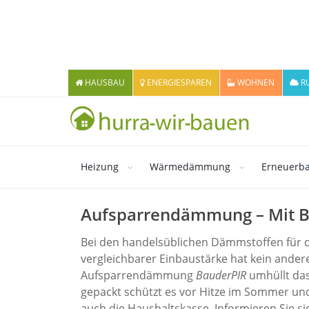
HAUSBAU
ENERGIESPAREN
WOHNEN
R
Heizung
Wärmedämmung
Erneuerba
Aufsparrendämmung – Mit Ba
Bei den handelsüblichen Dämmstoffen für
vergleichbarer Einbaustärke hat kein ande
Aufsparrendämmung
BauderPIR
umhüllt das
gepackt schützt es vor Hitze im Sommer und
auch die Haushaltskasse. Informieren Sie 