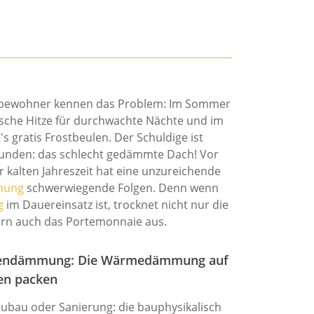
hbewohner kennen das Problem: Im Sommer
ische Hitze für durchwachte Nächte und im
's gratis Frostbeulen. Der Schuldige ist
funden: das schlecht gedämmte Dach! Vor
r kalten Jahreszeit hat eine unzureichende
mung
schwerwiegende Folgen. Denn wenn
g
im Dauer­einsatz ist, trocknet nicht nur die
ern auch das Portemonnaie aus.
rendämmung: Die Wärmedämmung auf
en packen
eubau oder Sanierung: die bauphysikalisch