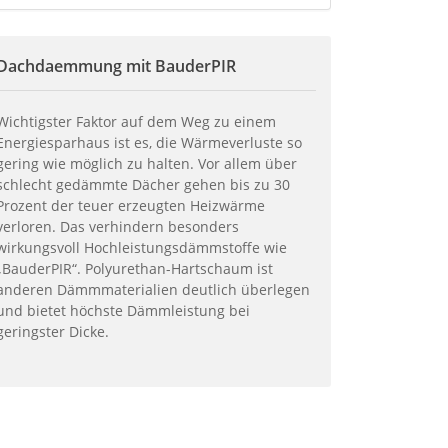
Dachdaemmung mit BauderPIR
Wichtigster Faktor auf dem Weg zu einem
Energiesparhaus ist es, die Wärmeverluste so
gering wie möglich zu halten. Vor allem über
schlecht gedämmte Dächer gehen bis zu 30
Prozent der teuer erzeugten Heizwärme
verloren. Das verhindern besonders
wirkungsvoll Hochleistungsdämmstoffe wie
„BauderPIR“. Polyurethan-Hartschaum ist
anderen Dämmmaterialien deutlich überlegen
und bietet höchste Dämmleistung bei
geringster Dicke.