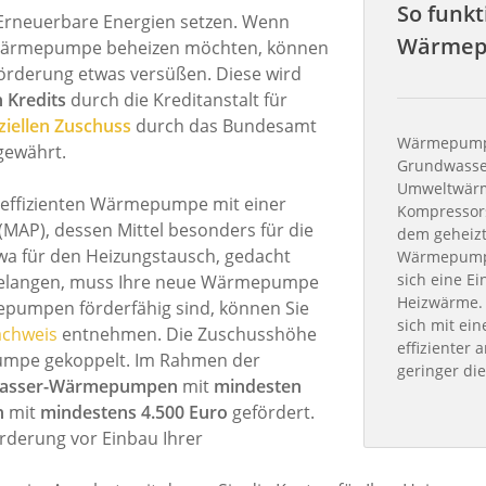
So funkt
f Erneuerbare Energien setzen. Wenn
Wärme
er Wärmepumpe beheizen möchten, können
 Förderung etwas versüßen. Diese wird
 Kredits
durch die Kreditanstalt für
ziellen Zuschuss
durch das Bundesamt
Wärmepumpe
gewährt.
Grundwasser
Umweltwärme
r effizienten Wärmepumpe mit einer
Kompressors
AP), dessen Mittel besonders für die
dem geheizt
a für den Heizungstausch, gedacht
Wärmepumpe
sich eine Ei
 gelangen, muss Ihre neue Wärmepumpe
Heizwärme. 
epumpen förderfähig sind, können Sie
sich mit ein
achweis
entnehmen. Die Zuschusshöhe
effizienter
umpe gekoppelt. Im Rahmen der
geringer di
Wasser-Wärmepumpen
mit
mindesten
n
mit
mindestens 4.500 Euro
gefördert.
örderung vor Einbau Ihrer