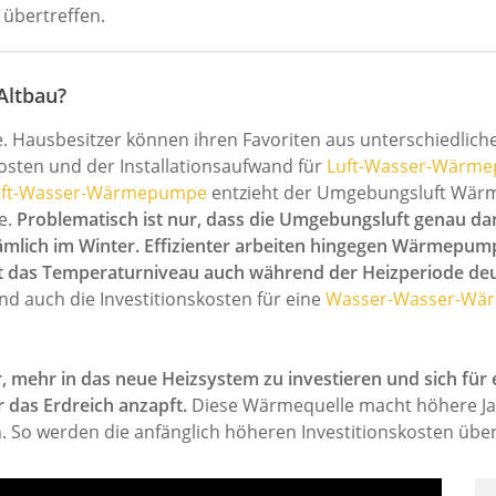
5 übertreffen.
Altbau?
. Hausbesitzer können ihren Favoriten aus unterschiedlich
sten und der Installationsaufwand für
Luft-Wasser-Wärm
uft-Wasser-Wärmepumpe
entzieht der Umgebungsluft Wärm
e.
Problematisch ist nur, dass die Umgebungsluft genau da
ämlich im Winter. Effizienter arbeiten hingegen Wärmepum
st das Temperaturniveau auch während der Heizperiode deut
nd auch die Investitionskosten für eine
Wasser-Wasser-Wä
er, mehr in das neue Heizsystem zu investieren und sich fü
das Erdreich anzapft.
Diese Wärmequelle macht höhere J
 So werden die anfänglich höheren Investitionskosten über d