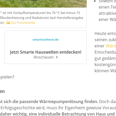
Sowohl d
einen Te
ist mit Vorlauftemperaturen bis 70 °C bei minus 15
attrakti
ußbodenheizung und Radiatoren laut Herstellerangabe
einer W
kin
|
Zur Fotostrecke
Heute entsc
seinen zuk
einer
Wär
Jetzt Smarte Hauswelten entdecken!
Entscheidu
Anschauen
gut gedä
kostengün
können Wär
spielen?
ten
st sich die passende Wärmepumpenlösung finden.
Doch da
n) Erfolgsgeschichte wird, muss Ihr Eigenheim gewisse Vorau
t daher wichtig, eine individuelle Betrachtung von Haus u