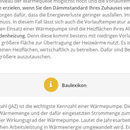
veau der Wärmequelle möglichst hoch und die Vorlauftemper
e erzielen, wenn Sie den Dämmstandard Ihres Zuhauses ve
rgen dafür, dass die Energieverluste geringer ausfallen. 
uss. In diesem Fall lässt sich auch die Vorlauftemperatur 
chen Einsatz einer Wärmepumpe sind die Heizflächen Ihres A
odenheizung.
Denn diese kommt bestens mit niedrigen Vorla
eine größere Fläche zur Übertragung der Heizwärme nutzt. E
leinen Heizflächen, wirtschaftlich zu betreiben. Dafür sind
größere auszutauschen.
Baulexikon
zahl (JAZ) ist die wichtigste Kennzahl einer Wärmepumpe. Die
n Wärmemenge und der dafür eingesetzten Strommenge zum 
 der Wirkungsgrad der Wärmepumpe. Lautet die Jahresarbeits
ischen Arbeitsleistung in Wärmeenergie umgewandelt wird