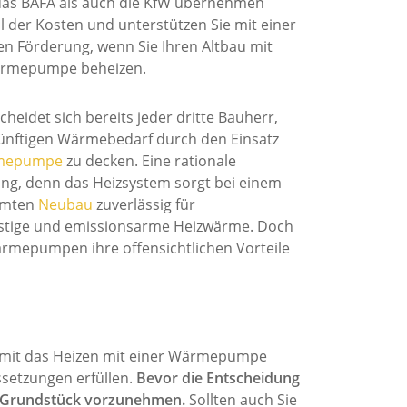
as BAFA als auch die KfW übernehmen
il der Kosten und unterstützen Sie mit einer
ven Förderung, wenn Sie Ihren Altbau mit
ärmepumpe beheizen.
heidet sich bereits jeder dritte Bauherr,
ünftigen Wärmebedarf durch den Einsatz
mepumpe
zu decken. Eine rationale
ng, denn das Heizsystem sorgt bei einem
mmten
Neubau
zuverlässig für
stige und emissionsarme Heizwärme. Doch
mepumpen ihre offensichtlichen Vorteile
mit das Heizen mit einer Wärmepumpe
ssetzungen erfüllen.
Bevor die Entscheidung
nd Grundstück vorzunehmen.
Sollten auch Sie