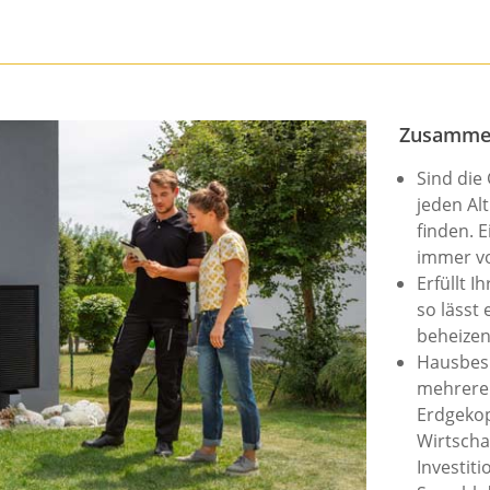
Zusamme
Sind die
jeden A
finden. E
immer v
Erfüllt I
so lässt
beheizen
Hausbesi
mehrere
Erdgekop
Wirtscha
Investit