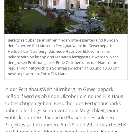
Bereits seit über zehn Jahren finden Interessenten und Kunden
den Experten für Häuser in Fertigbauweise im Gewerbepark
Heßdorf bei Nürnberg. Das neue Haus von ELK soll in einer
Rekordzeit von knapp drei Monaten fertiggestellt werden. Nach
der großen Eröffnungsfeier Ende Oktober kann das Haus dann
regulär von Mittwoch bis Sonntag zwischen 11:00 und 18:00 Uhr
besichtigt werden. Foto: ELK Haus
In der FertighausWelt Nürnberg im Gewerbepark
Heßdorf wird es ab Ende Oktober ein neues ELK Haus
zu besichtigen geben. Besucher des Fertighausparks
haben allerdings schon vorab die Möglichkeit, einen
Einblick in unterschiedliche Phasen eines solchen
Projektes zu bekommen. Am 28. und 29. Juli startet ELK
im Rahmen eines Montage-Events mit dem Bau des