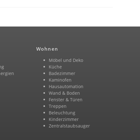
Wohnen
Möbel und Deko
ng
Küche
nergien
Badezimmer
n
Kaminofen
Hausautomation
Wand & Boden
Fenster & Türen
Treppen
Beleuchtung
Kinderzimmer
Zentralstaubsauger