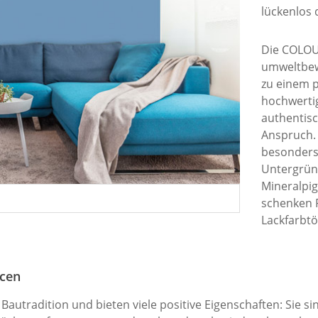
lückenlos d
Die COLOUR
umweltbew
zu einem 
hochwerti
authentis
Anspruch.
besonders 
Untergrün
Mineralpig
schenken 
Lackfarbtö
ncen
utradition und bieten viele positive Eigenschaften: Sie si