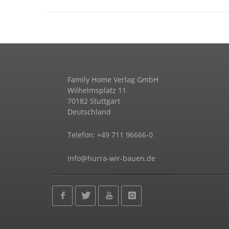
Family Home Verlag GmbH
Wilhelmsplatz 11
70182 Stuttgart
Deutschland
Telefon: +49 711 96666-0
info@hurra-wir-bauen.de