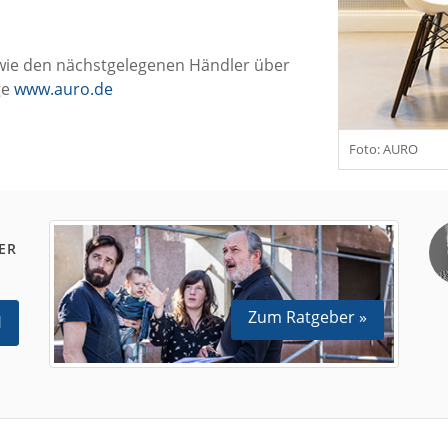
ie den nächstgelegenen Händler über
ge
www.auro.de
Foto: AURO
ER
Zum Ratgeber »
N