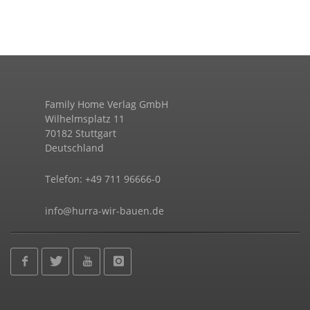
Family Home Verlag GmbH
Wilhelmsplatz 11
70182 Stuttgart
Deutschland
Telefon: +49 711 96666-0
info@hurra-wir-bauen.de