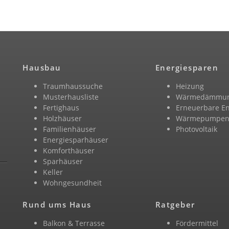
Hausbau
Energiesparen
Traumhaussuche
Heizung
Musterhausliste
Wärmedämmu
Fertighaus
Erneuerbare E
Holzhäuser
Wärmepumpe
Familienhäuser
Photovoltaik
Energiesparhäuser
Komforthäuser
Sparhäuser
Keller
Wohngesundheit
Rund ums Haus
Ratgeber
Balkon & Terrasse
Fördermittel