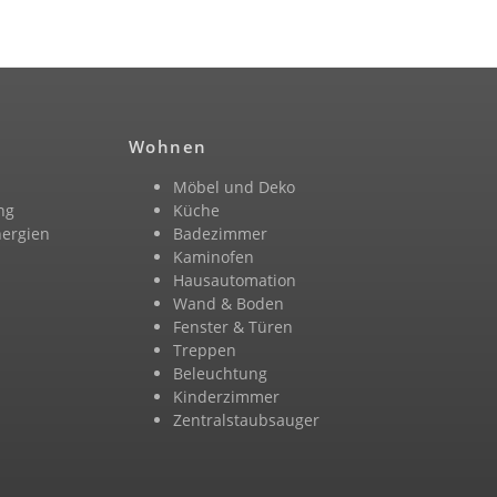
Wohnen
Möbel und Deko
ng
Küche
nergien
Badezimmer
n
Kaminofen
Hausautomation
Wand & Boden
Fenster & Türen
Treppen
Beleuchtung
Kinderzimmer
Zentralstaubsauger