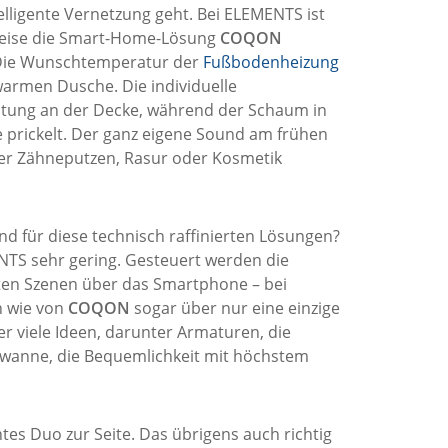
elligente Vernetzung geht. Bei ELEMENTS ist
weise die Smart-Home-Lösung
COQON
Die Wunschtemperatur der
Fußbodenheizung
armen Dusche. Die individuelle
ltung an der Decke, während der Schaum in
prickelt. Der ganz eigene Sound am frühen
er Zähneputzen, Rasur oder Kosmetik
d für diese technisch raffinierten Lösungen?
NTS sehr gering. Gesteuert werden die
en Szenen über das Smartphone – bei
 wie von
COQON
sogar über nur eine einzige
er viele Ideen, darunter Armaturen, die
wanne, die Bequemlichkeit mit höchstem
s Duo zur Seite. Das übrigens auch richtig