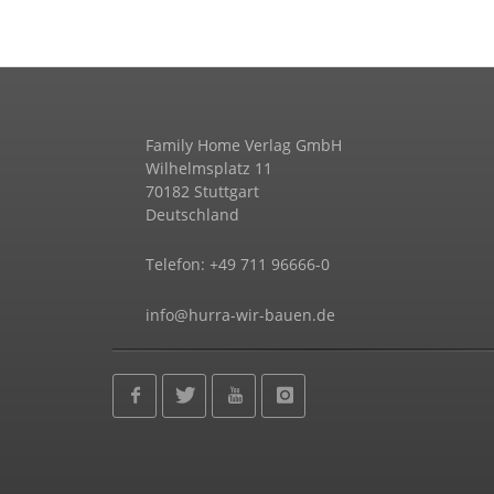
Family Home Verlag GmbH
Wilhelmsplatz 11
70182 Stuttgart
Deutschland
Telefon: +49 711 96666-0
info@hurra-wir-bauen.de