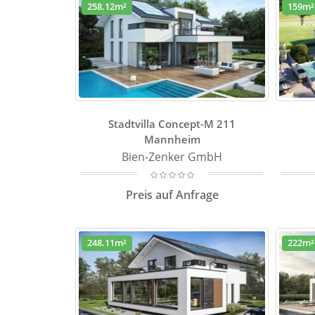
258.12m²
159m²
Stadtvilla Concept-M 211
Mannheim
Bien-Zenker GmbH
Preis auf Anfrage
248.11m²
222m²