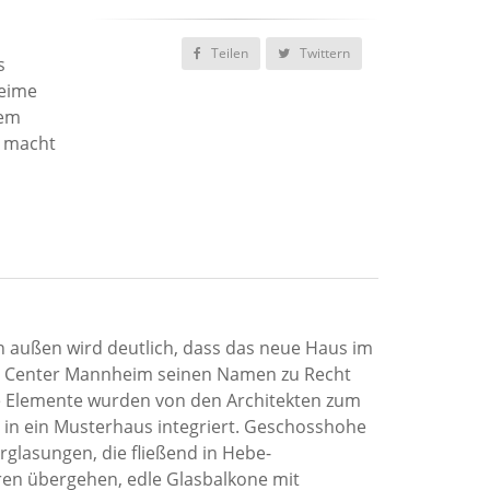
Teilen
Twittern
s
heime
dem
n macht
n außen wird deutlich, dass das neue Haus im
Center Mannheim seinen Namen zu Recht
le Elemente wurden von den Architekten zum
 in ein Musterhaus integriert. Geschosshohe
glasungen, die fließend in Hebe-
ren übergehen, edle Glasbalkone mit