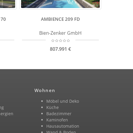
170
AMBIENCE 209 FD
Bien-Zenker GmbH
807.991 €
Wohnen
Möbel und Deko
ng
Küche
nergien
Badezimmer
n
Kaminofen
Hausautomation
Wand & Boden