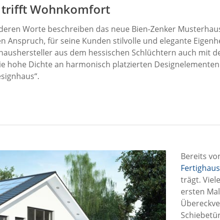
 trifft Wohnkomfort
nderen Worte beschreiben das neue Bien-Zenker Musterhau
en Anspruch, für seine Kunden stilvolle und elegante Eigen
ighaushersteller aus dem hessischen Schlüchtern auch mit 
 die hohe Dichte an harmonisch platzierten Designelemente
signhaus“.
Bereits vo
Fertighaus
trägt. Vie
ersten Mal
Übereckver
Schiebetü