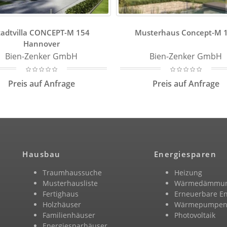
tadtvilla CONCEPT-M 154
Musterhaus Concept-M 
Hannover
Bien-Zenker GmbH
Bien-Zenker GmbH
Preis auf Anfrage
Preis auf Anfrage
Hausbau
Energiesparen
Traumhaussuche
Heizung
Musterhausliste
Wärmedämmu
Fertighaus
Erneuerbare E
Holzhäuser
Wärmepumpe
Familienhäuser
Photovoltaik
Energiesparhäuser