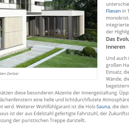
unterschie
Fliesen
in 
monokrista
integriert
der Highli
Das
Evol
Inneren
Und auch 
großen Ha
Einsatz, di
Bien-Zenker
Wände, die
begeistern
hätzen diese besonderen Akzente der Innengestaltung. Üp
ächenfenstern eine helle und lichtdurchflutete Atmosphäre 
t wird. Weiterer Wohlfühlgarant ist die Holz-
Sauna
, die de
us ist der aus Edelstahl gefertigte Fahrstuhl, der Zukunfts
nzung der puristischen Treppe darstellt.