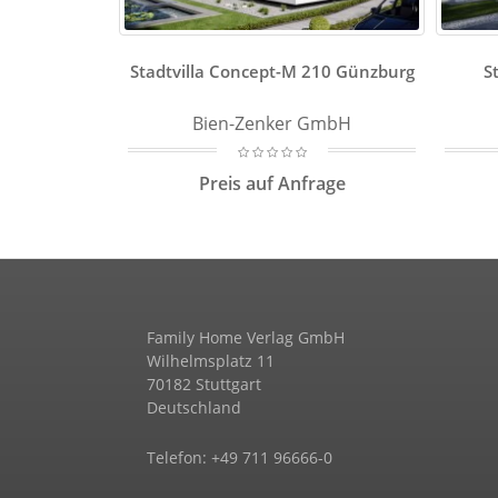
Stadtvilla Concept-M 210 Günzburg
S
Bien-Zenker GmbH
Preis auf Anfrage
Family Home Verlag GmbH
Wilhelmsplatz 11
70182 Stuttgart
Deutschland
Telefon: +49 711 96666-0