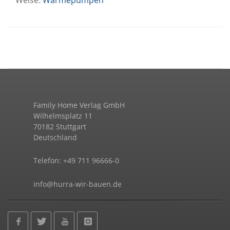
Family Home Verlag GmbH
Wilhelmsplatz 11
70182 Stuttgart
Deutschland
Telefon: +49 711 96666-0
info@hurra-wir-bauen.de