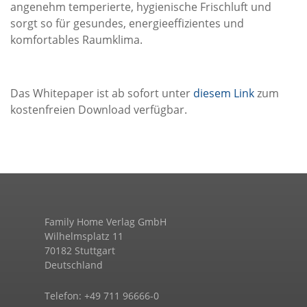
angenehm temperierte, hygienische Frischluft und
sorgt so für gesundes, energieeffizientes und
komfortables Raumklima.
Das Whitepaper ist ab sofort unter
diesem Link
zum
kostenfreien Download verfügbar.
Family Home Verlag GmbH
Wilhelmsplatz 11
70182 Stuttgart
Deutschland
Telefon: +49 711 96666-0