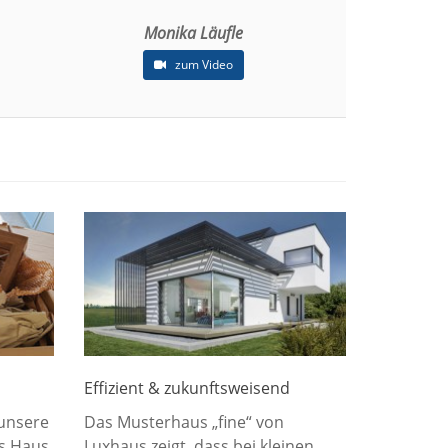
Monika Läufle
zum Video
Effizient & zukunftsweisend
 unsere
Das Musterhaus „fine“ von
as Haus
Luxhaus zeigt, dass bei kleinen