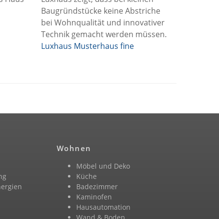
Baugründstücke keine Abstriche
bei Wohnqualität und innovativer
Technik gemacht werden müssen.
Luxhaus Musterhaus fine
Wohnen
Möbel und Deko
ng
Küche
nergien
Badezimmer
n
Kaminofen
Hausautomation
Wand & Boden