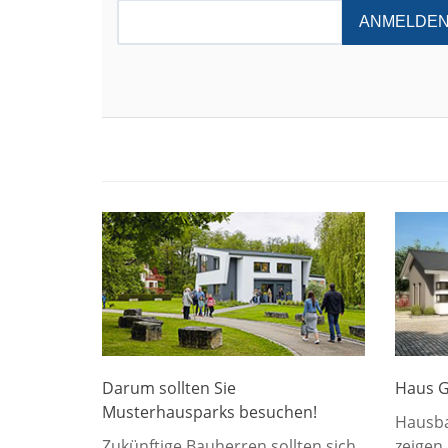
ANMELDE
Darum sollten Sie
Haus G
Musterhausparks besuchen!
Hausba
Zukünftige Bauherren sollten sich
zeigen,