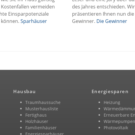
 Kostenfallen vermeiden
des Jahres entschieden. Wir
hte Einsparpotenziale
präsentieren Ihnen nun die
 können.
Sparhäuser
Gewinner.
Die Gewinner
Hausbau
Energiesparen
Traumhaussuche
Heizung
Musterhausliste
Wärmedämmu
Fertighaus
Erneuerbare E
Holzhäuser
Wärmepumpe
Familienhäuser
Photovoltaik
Energiesparhäuser