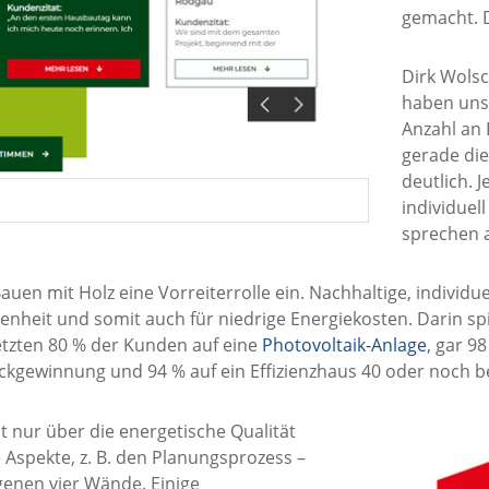
gemacht. D
Dirk Wols
haben uns
Anzahl an
gerade di
deutlich. 
individuel
sprechen a
n mit Holz eine Vorreiterrolle ein. Nachhaltige, individue
heit und somit auch für niedrige Energiekosten. Darin spieg
setzten 80 % der Kunden auf eine
Photovoltaik-Anlage
, gar 9
ckgewinnung und 94 % auf ein Effizienzhaus 40 oder noch b
nur über die energetische Qualität
 Aspekte, z. B. den Planungsprozess –
genen vier Wände. Einige