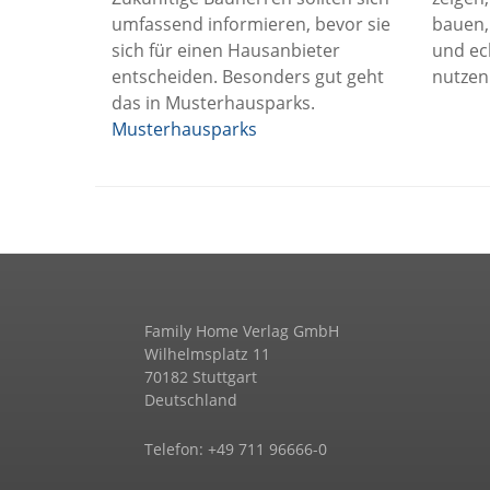
umfassend informieren, bevor sie
bauen,
sich für einen Hausanbieter
und ec
entscheiden. Besonders gut geht
nutzen
das in Musterhausparks.
Musterhausparks
Family Home Verlag GmbH
Wilhelmsplatz 11
70182 Stuttgart
Deutschland
Telefon: +49 711 96666-0