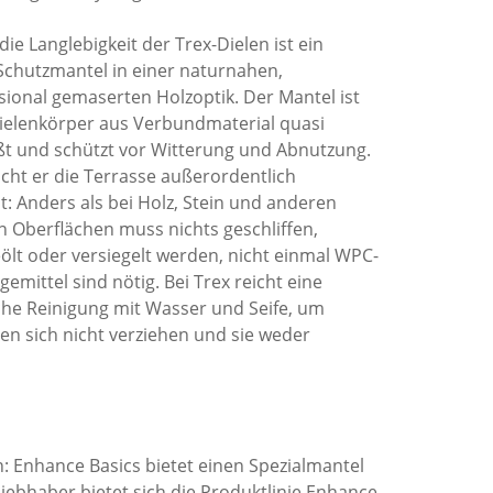
die Langlebigkeit der Trex-Dielen ist ein
 Schutzmantel in einer naturnahen,
ional gemaserten Holzoptik. Der Mantel ist
ielenkörper aus Verbundmaterial quasi
ßt und schützt vor Witterung und Abnutzung.
ht er die Terrasse außerordentlich
ht: Anders als bei Holz, Stein und anderen
n Oberflächen muss nichts geschliffen,
geölt oder versiegelt werden, nicht einmal WPC-
gemittel sind nötig. Bei Trex reicht eine
che Reinigung mit Wasser und Seife, um
en sich nicht verziehen und sie weder
: Enhance Basics bietet einen Spezialmantel
iebhaber bietet sich die Produktlinie Enhance