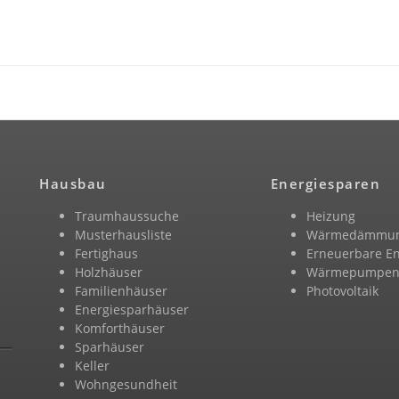
Hausbau
Energiesparen
Traumhaussuche
Heizung
Musterhausliste
Wärmedämmu
Fertighaus
Erneuerbare E
Holzhäuser
Wärmepumpe
Familienhäuser
Photovoltaik
Energiesparhäuser
Komforthäuser
Sparhäuser
Keller
Wohngesundheit