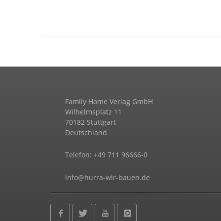
Family Home Verlag GmbH
Wilhelmsplatz 11
70182 Stuttgart
Deutschland
Telefon: +49 711 96666-0
info@hurra-wir-bauen.de