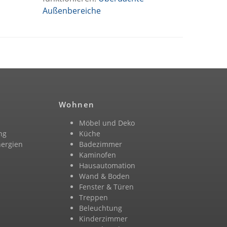
Außenbereiche
Wohnen
Möbel und Deko
ng
Küche
nergien
Badezimmer
n
Kaminofen
Hausautomation
Wand & Boden
Fenster & Türen
Treppen
Beleuchtung
Kinderzimmer