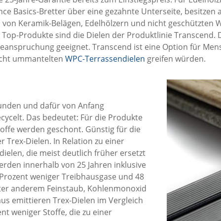
nce Basics-Bretter über eine gezahnte Unterseite, besitzen a
u von Keramik-Belägen, Edelhölzern und nicht geschützten WPC
-Produkte sind die Dielen der Produktlinie Transcend. Die
Beanspruchung geeignet. Transcend ist eine Option für Mens
nicht ummantelten
WPC-Terrassendielen
greifen würden.
funden und dafür von Anfang
cycelt. Das bedeutet: Für die Produkte
toffe werden geschont. Günstig für die
 Trex-Dielen. In Relation zu einer
elen, die meist deutlich früher ersetzt
den innerhalb von 25 Jahren inklusive
2 Prozent weniger Treibhausgase und 48
unter anderem Feinstaub, Kohlenmonoxid
s emittieren Trex-Dielen im Vergleich
t weniger Stoffe, die zu einer