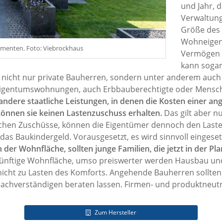
und Jahr, 
Verwaltung
Größe des
Wohneigen
lementen. Foto: Viebrockhaus
Vermögen 
kann sogar
 nicht nur private Bauherren, sondern unter anderem auch
Eigentumswohnungen, auch Erbbauberechtigte oder Mensc
 andere staatliche Leistungen, in denen die Kosten einer a
 können sie keinen Lastenzuschuss erhalten.
Das gilt aber nu
lichen Zuschüsse, können die Eigentümer dennoch den Last
h das Baukindergeld. Vorausgesetzt, es wird sinnvoll eingeset
der Wohnfläche, sollten junge Familien, die jetzt in der P
ukünftige Wohnfläche, umso preiswerter werden Hausbau un
nicht zu Lasten des Komforts. Angehende Bauherren sollten 
achverständigen beraten lassen. Firmen- und produktneutra
Zum Hersteller