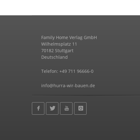
Family Home Verlag GmbH
Wilhelmsplatz 11
70182 Stuttgart
Deutschland
Telefon: +49 711 96666-0
info@hurra-wir-bauen.de