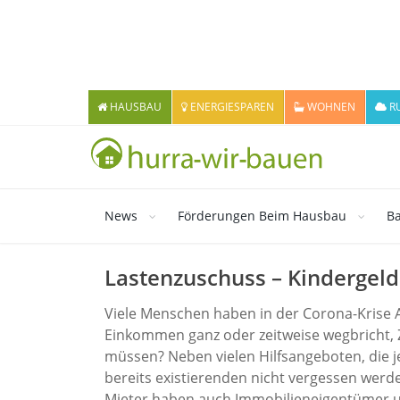
HAUSBAU
ENERGIESPAREN
WOHNEN
R
News
Förderungen Beim Hausbau
Ba
Lastenzuschuss – Kindergeld
Viele Menschen haben in der Corona-Krise A
Einkommen ganz oder zeitweise wegbricht, 
müssen? Neben vielen Hilfsangeboten, die j
bereits existierenden nicht vergessen werd
Mieter haben auch Immobilieneigentümer u