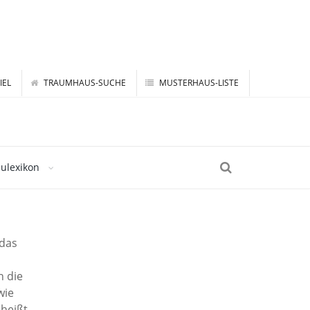
IEL
TRAUMHAUS-SUCHE
MUSTERHAUS-LISTE
ulexikon
 das
n
n die
wie
heißt