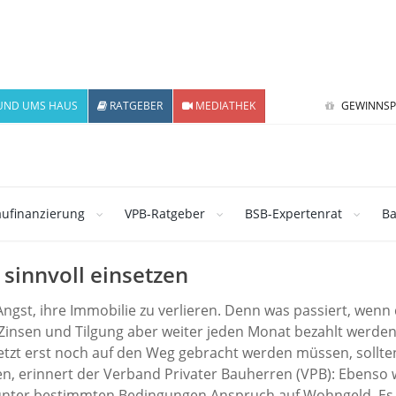
UND UMS HAUS
RATGEBER
MEDIATHEK
GEWINNSP
ufinanzierung
VPB-Ratgeber
BSB-Expertenrat
Ba
 sinnvoll einsetzen
ngst, ihre Immobilie zu verlieren. Denn was passiert, wenn
Zinsen und Tilgung aber weiter jeden Monat bezahlt werde
etzt erst noch auf den Weg gebracht werden müssen, sollte
en, erinnert der Verband Privater Bauherren (VPB): Ebenso 
nter bestimmten Bedingungen Anspruch auf Wohngeld. Es 