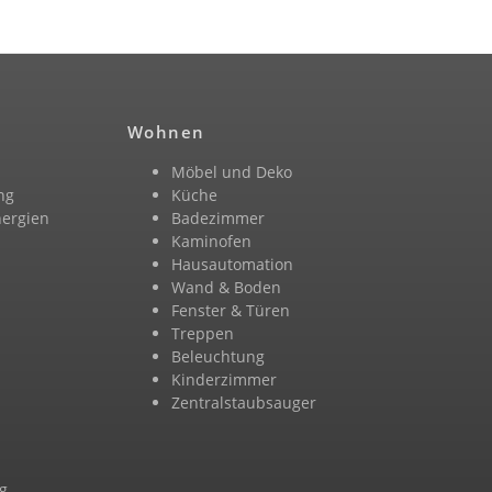
Wohnen
Möbel und Deko
ng
Küche
nergien
Badezimmer
n
Kaminofen
Hausautomation
Wand & Boden
Fenster & Türen
Treppen
Beleuchtung
Kinderzimmer
Zentralstaubsauger
g