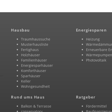
Hausbau
Energiesparen
Traumhaussuche
Heizung
Musterhausliste
Wärmedämmu
Fertighaus
Erneuerbare E
Holzhäuser
Wärmepumpe
Familienhäuser
Photovoltaik
Energiesparhäuser
Komforthäuser
Sparhäuser
Keller
Wohngesundheit
Rund ums Haus
Ratgeber
Balkon & Terrasse
Fördermittel
conservatory
Baufinanzierun