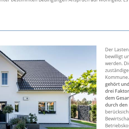
Der Lastenz
bewilligt 
werden. Di
zuständige
Kommune
gehört und
drei Fakto
dem Gesam
durch den 
berücksich
Bewirtscha
Betriebsko