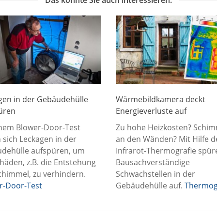
Das könnte Sie auch interessieren:
gen in der Gebäudehülle
Wärmebildkamera deckt
üren
Energieverluste auf
inem Blower-Door-Test
Zu hohe Heizkosten? Schim
 sich Leckagen in der
an den Wänden? Mit Hilfe d
dehülle aufspüren, um
Infrarot-Thermografie spür
häden, z.B. die Entstehung
Bausachverständige
chimmel, zu verhindern.
Schwachstellen in der
r-Door-Test
Gebäudehülle auf.
Thermog