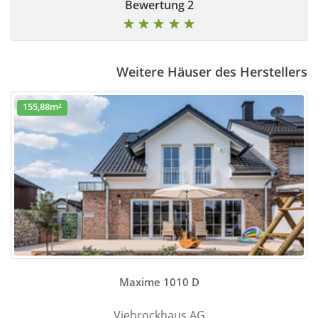
2 Bewertung
★
★
★
★
★
Weitere Häuser des Herstellers
155,88m²
Maxime 1010 D
Viebrockhaus AG