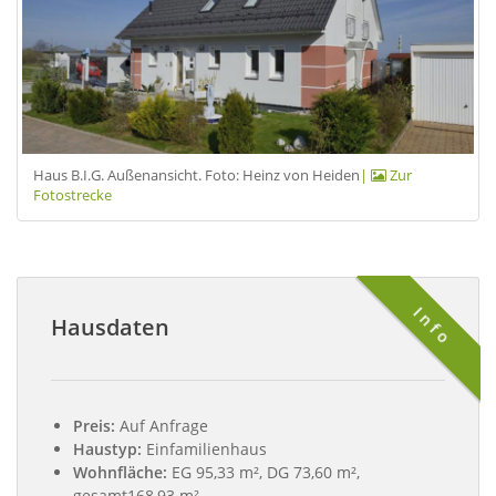
Haus B.I.G. Außenansicht. Foto: Heinz von Heiden
|
Zur
Fotostrecke
Info
Hausdaten
Preis:
Auf Anfrage
Haustyp:
Einfamilienhaus
Wohnfläche:
EG 95,33 m², DG 73,60 m²,
gesamt168,93 m²