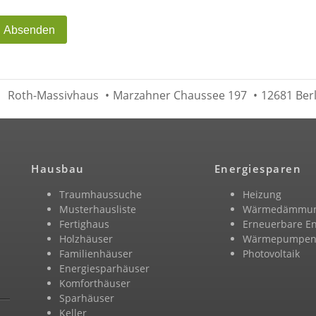
Absenden
Roth-Massivhaus
•
Marzahner Chaussee 197
•
12681 Berl
Hausbau
Energiesparen
Traumhaussuche
Heizung
Musterhausliste
Wärmedämmu
Fertighaus
Erneuerbare E
Holzhäuser
Wärmepumpe
Familienhäuser
Photovoltaik
Energiesparhäuser
Komforthäuser
Sparhäuser
Keller