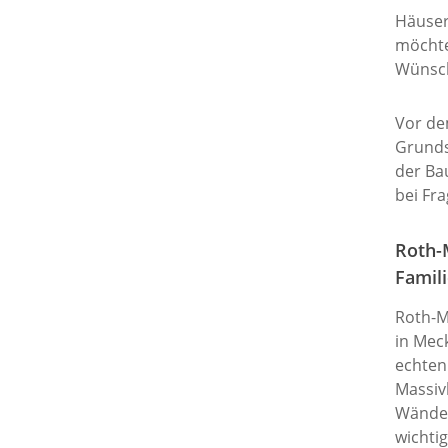
Häuser
möchte
Wünsch
Vor de
Grunds
der Ba
bei Fr
Roth-M
Famil
Roth-M
in Mec
echten 
Massivh
Wände.
wichti