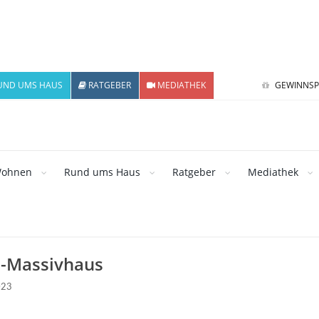
UND UMS HAUS
RATGEBER
MEDIATHEK
GEWINNSP
ohnen
Rund ums Haus
Ratgeber
Mediathek
-Massivhaus
023