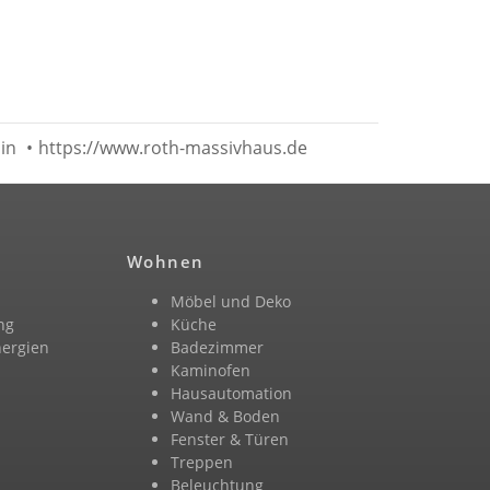
in
•
https://www.roth-massivhaus.de
Wohnen
Möbel und Deko
ng
Küche
nergien
Badezimmer
n
Kaminofen
Hausautomation
Wand & Boden
Fenster & Türen
Treppen
Beleuchtung