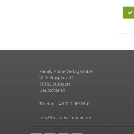
Family Home Verlag GmbH
Wilhelmsplatz 11
70182 Stuttgart
Deutschland
Telefon: +49 711 96666-0
info@hurra-wir-bauen.de