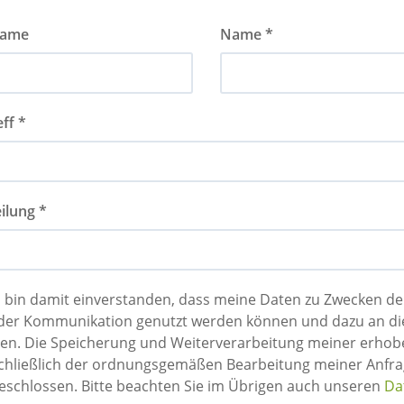
name
Name *
ff *
ilung *
h bin damit einverstanden, dass meine Daten zu Zwecken 
on genutzt werden können und dazu an die entsprechenden Anbieter weitergeleitet
icherung und Weiterverarbeitung meiner erhobenen personenbezogenen Daten dient
ch der ordnungsgemäßen Bearbeitung meiner Anfrage. Jedwede anderweitige Nutzung ist
ausgeschlossen. Bitte beachten Sie im Übrigen auch unseren
Da