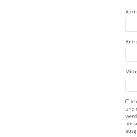
Vor
Betre
Mitte
Ic
und der Kommunikati
werden. Die Spe
ausschließli